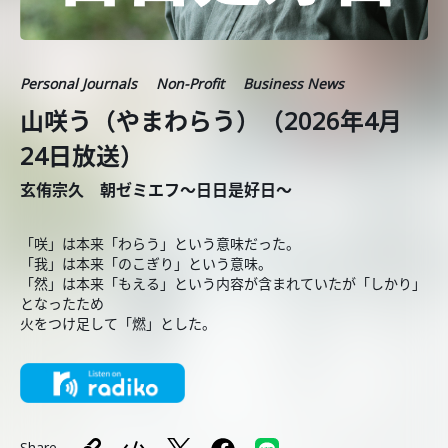
Personal Journals
Non-Profit
Business News
山咲う（やまわらう）（2026年4月
24日放送）
玄侑宗久 朝ゼミエフ～日日是好日～
「咲」は本来「わらう」という意味だった。
「我」は本来「のこぎり」という意味。
「然」は本来「もえる」という内容が含まれていたが「しかり」
となったため
火をつけ足して「燃」とした。
Share