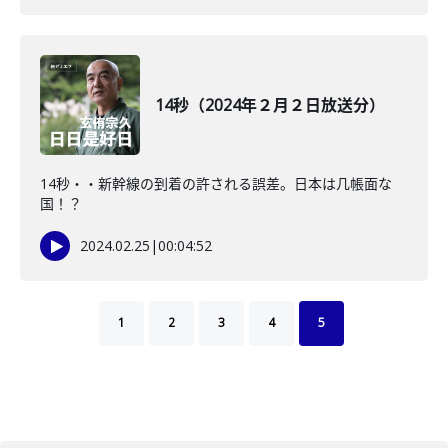
14秒（2024年２月２日放送分）
14秒・・新幹線の到着の許される誤差。日本は几帳面な
国！？
2024.02.25
|
00:04:52
1
2
3
4
5