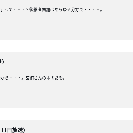
ら」って・・・？後継者問題はあらゆる分野で・・・・。
送）
後から・・・。玄侑さんの本の話も。
月11日放送）