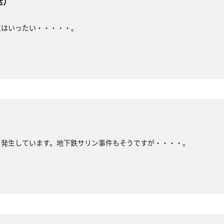
送）
束はいったい・・・・・。
）
く発生しています。地下鉄サリン事件もそうですが・・・・。