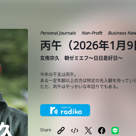
Personal Journals
Non-Profit
Business Ne
丙午（2026年1月
玄侑宗久 朝ゼミエフ～日日是好日～
今年の干支は丙午。
ある一定年齢以上の方は特定の先入観を持ってい
ただ、丙午はやっかいな年回りでもある。
Share