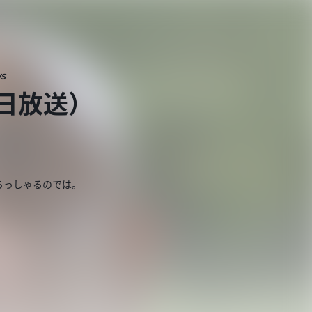
ws
9日放送）
らっしゃるのでは。