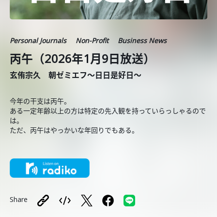
Personal Journals
Non-Profit
Business News
丙午（2026年1月9日放送）
玄侑宗久 朝ゼミエフ～日日是好日～
今年の干支は丙午。
ある一定年齢以上の方は特定の先入観を持っていらっしゃるので
は。
ただ、丙午はやっかいな年回りでもある。
Share