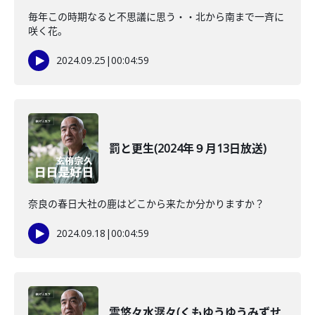
毎年この時期なると不思議に思う・・北から南まで一斉に
咲く花。
2024.09.25
|
00:04:59
罰と更生(2024年９月13日放送)
奈良の春日大社の鹿はどこから来たか分かりますか？
2024.09.18
|
00:04:59
雲悠々水潺々(くもゆうゆうみずせ