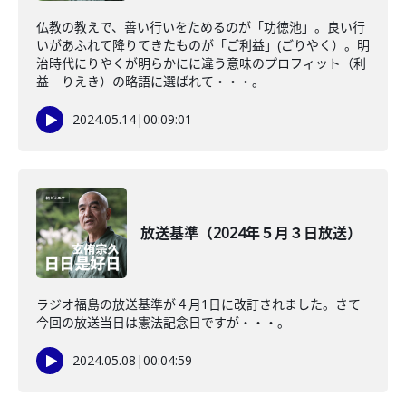
仏教の教えで、善い行いをためるのが「功徳池」。良い行
いがあふれて降りてきたものが「ご利益」(ごりやく）。明
治時代にりやくが明らかにに違う意味のプロフィット（利
益 りえき）の略語に選ばれて・・・。
2024.05.14
|
00:09:01
放送基準（2024年５月３日放送）
ラジオ福島の放送基準が４月1日に改訂されました。さて
今回の放送当日は憲法記念日ですが・・・。
2024.05.08
|
00:04:59