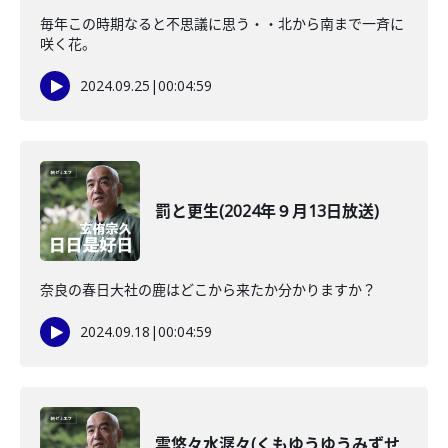
毎年この時期なると不思議に思う・・北から南まで一斉に
咲く花。
2024.09.25
|
00:04:59
罰と更生(2024年９月13日放送)
奈良の春日大社の鹿はどこから来たか分かりますか？
2024.09.18
|
00:04:59
雲悠々水潺々(くもゆうゆうみずせ