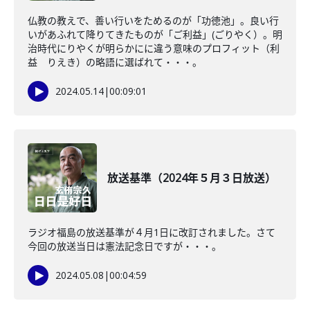
仏教の教えで、善い行いをためるのが「功徳池」。良い行
いがあふれて降りてきたものが「ご利益」(ごりやく）。明
治時代にりやくが明らかにに違う意味のプロフィット（利
益 りえき）の略語に選ばれて・・・。
2024.05.14
|
00:09:01
放送基準（2024年５月３日放送）
ラジオ福島の放送基準が４月1日に改訂されました。さて
今回の放送当日は憲法記念日ですが・・・。
2024.05.08
|
00:04:59