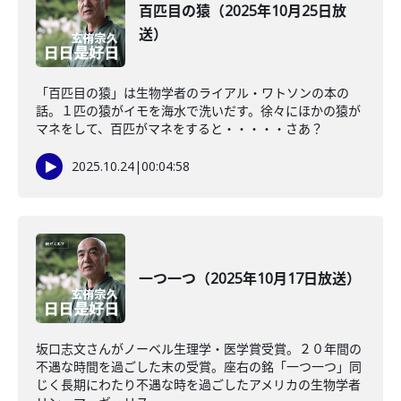
百匹目の猿（2025年10月25日放
送）
「百匹目の猿」は生物学者のライアル・ワトソンの本の
話。１匹の猿がイモを海水で洗いだす。徐々にほかの猿が
マネをして、百匹がマネをすると・・・・・さあ？
2025.10.24
|
00:04:58
一つ一つ（2025年10月17日放送）
坂口志文さんがノーベル生理学・医学賞受賞。２０年間の
不遇な時間を過ごした末の受賞。座右の銘「一つ一つ」同
じく長期にわたり不遇な時を過ごしたアメリカの生物学者