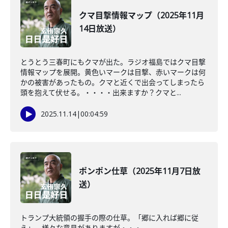
クマ目撃情報マップ（2025年11月
14日放送）
とうとう三春町にもクマが出た。ラジオ福島ではクマ目撃
情報マップを展開。黄色いマークは目撃、赤いマークは何
かの被害があったもの。クマと近くで出会ってしまったら
頭を抱えて伏せる。・・・・出来ますか？クマと...
2025.11.14
|
00:04:59
ポンポン仕草（2025年11月7日放
送）
トランプ大統領の握手の際の仕草。「郷に入れば郷に従
え」。様々な意見がありますが・・・。