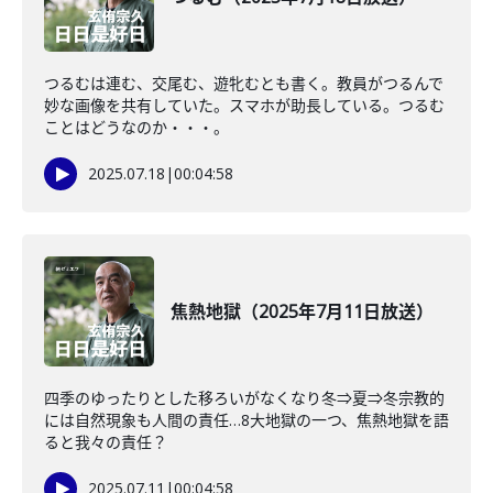
つるむは連む、交尾む、遊牝むとも書く。教員がつるんで
妙な画像を共有していた。スマホが助長している。つるむ
ことはどうなのか・・・。
2025.07.18
|
00:04:58
焦熱地獄（2025年7月11日放送）
四季のゆったりとした移ろいがなくなり冬⇒夏⇒冬宗教的
には自然現象も人間の責任…8大地獄の一つ、焦熱地獄を語
ると我々の責任？
2025.07.11
|
00:04:58