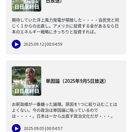
日放送）
期待していた洋上風力発電が頓挫した・・・・自民党と同
じく１からの出直し。アメリカに投資する金があるなら日
本のエネルギー戦略にきっちりと投資すれば。
2025.09.12
|
00:04:59
単因論（2025年9月5日放送）
お釈迦様が一番嫌った論理。原因を1つに絞り込むことは
よくない。今の政治は単因論に陥っているので
は・・・・。日本は一から出直す政治文化だが・・・。
2025.09.05
|
00:04:57