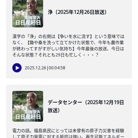
浄（2025年12月26日放送）
漢字の「浄」の右側は【争いを水に流す】という意味では
なく、【鋤や桑を洗って立てかけた状態で、今年も農作業
が終わってすがすがしい気持ち】今年最後の放送、今日は
そんな状態？それとも29日も忙しく・・・？
2025.12.26
|
00:04:58
データセンター（2025年12月19日
放送）
電力の話。福島県民にとっては未曾有の原子力災害を経験
して原子力発電に対する抵抗は強い。再生可能エネルギー