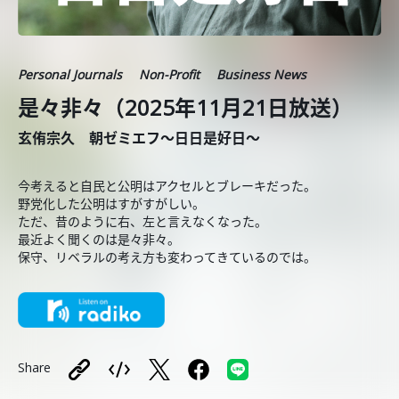
Personal Journals
Non-Profit
Business News
是々非々（2025年11月21日放送）
玄侑宗久 朝ゼミエフ～日日是好日～
今考えると自民と公明はアクセルとブレーキだった。
野党化した公明はすがすがしい。
ただ、昔のように右、左と言えなくなった。
最近よく聞くのは是々非々。
保守、リベラルの考え方も変わってきているのでは。
Share