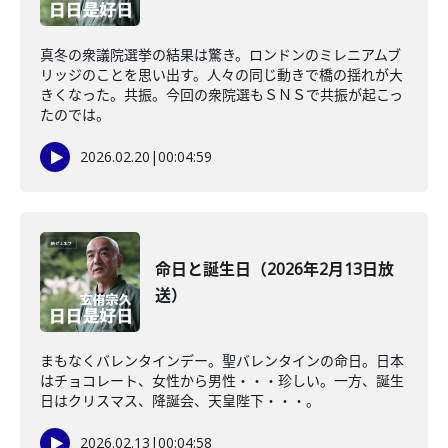
真冬の衆議院選挙の結果は驚き。ロンドンのミレニアムブ
リッジのことを思い出す。人々の同じ動きで橋の揺れが大
きくなった。共振。今回の衆院選もＳＮＳで共振が起こっ
たのでは。
2026.02.20
|
00:04:59
命日と誕生日（2026年2月13日放
送）
まもなくバレンタインデー。聖バレンタインの命日。日本
はチョコレート、女性から男性・・・珍しい。一方、誕生
日はクリスマス、降誕会、天皇陛下・・・。
2026.02.13
|
00:04:58