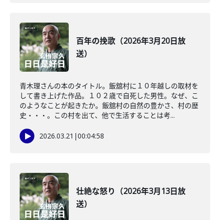
百年の挽歌（2026年3月20日放
送）
青木理さんの本のタイトル。飯舘村に１０年越しの取材を
して書き上げた作品。１０２歳で自死した男性。なぜ、こ
のようなことが起きたか。飯舘村の自然の豊かさ、村の歴
史・・・。この村を出て、他で生活することは考...
2026.03.21
|
00:04:58
壮絶な怒り（2026年3月13日放
送）