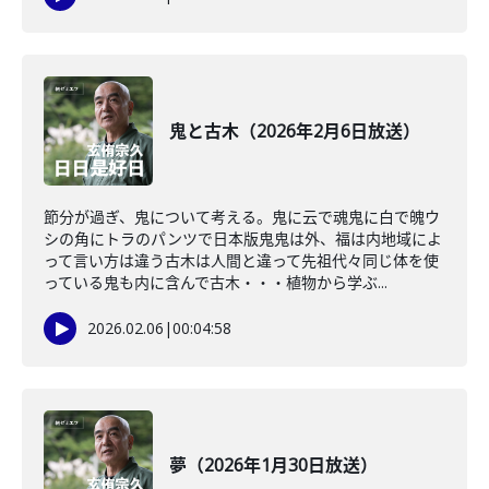
鬼と古木（2026年2月6日放送）
節分が過ぎ、鬼について考える。鬼に云で魂鬼に白で魄ウ
シの角にトラのパンツで日本版鬼鬼は外、福は内地域によ
って言い方は違う古木は人間と違って先祖代々同じ体を使
っている鬼も内に含んで古木・・・植物から学ぶ...
2026.02.06
|
00:04:58
夢（2026年1月30日放送）