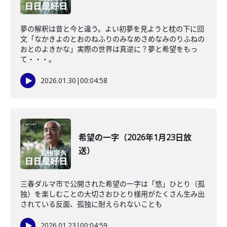
夢の解釈は昔と今と違う。よい初夢を見ようと枕の下に回
文「なかきよのとおのねふりのみなめさめなみのりふねの
おとのよきかな」実際の世界は真逆に？夢と希望をもっ
て・・・。
2026.01.30
|
00:04:58
希望の一字（2026年1月23日放
送）
三春ダルマ市で公開された希望の一字は「悠」ひとり（孤
独）を楽しむことの大切さおひとり様用がたくさん生み出
されている反面、孤独に耐えられないことも
2026.01.23
|
00:04:59