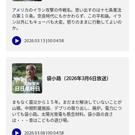
アメリカのイラン攻撃の作戦名。思い出すのは十七条憲法
の第１０条。奈良時代にもかかわらず、この平和論。イラ
ン以外にもキューバも大変。怒りのままに行動してよいの
か。
2026.03.13
|
00:04:58
袋小路（2026年3月6日放送）
まもなく震災から１５年。まだまだ解決していないことが
山積。中間貯蔵施設、デブリの取り出し、廃炉。電力につ
いても袋小路。太陽光発電も懸念材料。袋小路の良さ
は・・・昔はこどもの遊び場。
2026.03.06
|
00:04:58