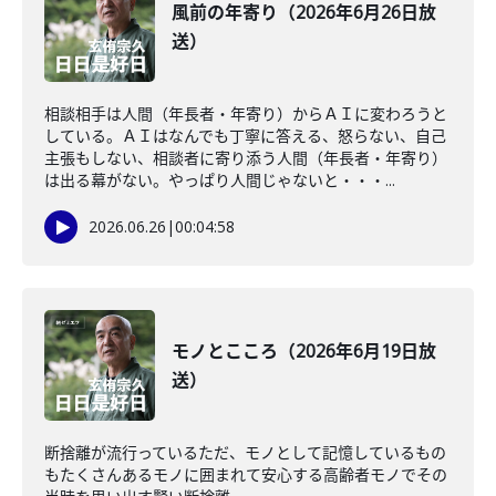
風前の年寄り（2026年6月26日放
送）
相談相手は人間（年長者・年寄り）からＡＩに変わろうと
している。ＡＩはなんでも丁寧に答える、怒らない、自己
主張もしない、相談者に寄り添う人間（年長者・年寄り）
は出る幕がない。やっぱり人間じゃないと・・・...
2026.06.26
|
00:04:58
モノとこころ（2026年6月19日放
送）
断捨離が流行っているただ、モノとして記憶しているもの
もたくさんあるモノに囲まれて安心する高齢者モノでその