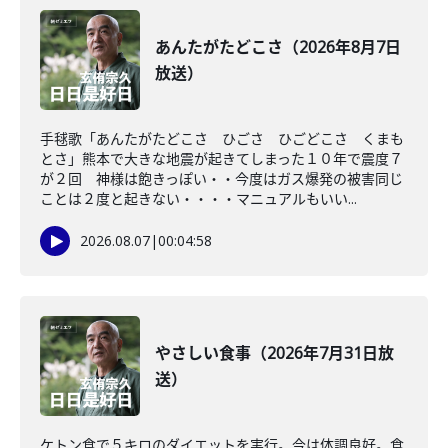
あんたがたどこさ（2026年8月7日
放送）
手毬歌「あんたがたどこさ ひごさ ひごどこさ くまも
とさ」熊本で大きな地震が起きてしまった１０年で震度７
が２回 神様は飽きっぽい・・今度はガス爆発の被害同じ
ことは２度と起きない・・・・マニュアルもいい...
2026.08.07
|
00:04:58
やさしい食事（2026年7月31日放
送）
ケトン食で５キロのダイエットを実行。今は体調良好。食