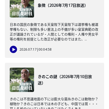
象徴（2026年7月17日放送）
日本の国民の象徴である天皇陛下天皇陛下は選挙権も被選
挙権もない、制限も多い憲法上の不備が多い皇室典範の改
正が議論されているが・人間としての権利・人権や男女平
等の権利を前提とした改正が必要なのではまた、...
2026.07.17
|
00:04:58
きのこの謎（2026年7月10日放
送）
きのこは不思議地面の下には膨大な菌糸きのこは動物か？
植物か？きのこは日本では木の子ども、中国では茸・・・
耳！名前のついていないきのこはたくさんある