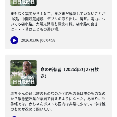
まもなく震災から１５年。まだまだ解決していないことが
山積。中間貯蔵施設、デブリの取り出し、廃炉。電力につ
いても袋小路。太陽光発電も懸念材料。袋小路の良さ
は・・・昔はこどもの遊び場。
2026.03.06
|
00:04:58
命の所有者（2026年2月27日放
送）
赤ちゃんの命は誰のものなのか？胎児の命は誰のものなの
か？緊急避妊薬が薬局で買えるようになった。あまりにも
手軽では。赤ちゃんポストも国内は非常に少ない。命は誰
のものか改めて問いたい。