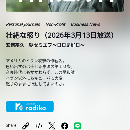
Personal Journals
Non-Profit
Business News
壮絶な怒り（2026年3月13日放送）
玄侑宗久 朝ゼミエフ～日日是好日～
アメリカのイラン攻撃の作戦名。
思い出すのは十七条憲法の第１０条。
奈良時代にもかかわらず、この平和論。
イラン以外にもキューバも大変。
怒りのままに行動してよいのか。
Share