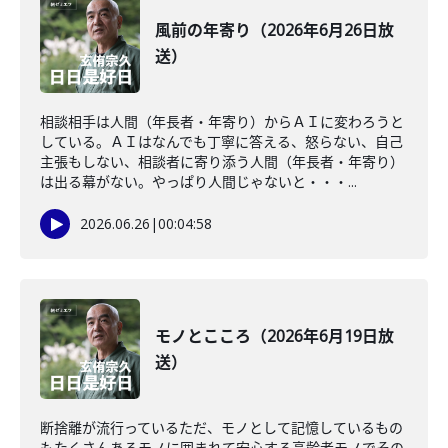
風前の年寄り（2026年6月26日放
送）
相談相手は人間（年長者・年寄り）からＡＩに変わろうと
している。ＡＩはなんでも丁寧に答える、怒らない、自己
主張もしない、相談者に寄り添う人間（年長者・年寄り）
は出る幕がない。やっぱり人間じゃないと・・・...
2026.06.26
|
00:04:58
モノとこころ（2026年6月19日放
送）
断捨離が流行っているただ、モノとして記憶しているもの
もたくさんあるモノに囲まれて安心する高齢者モノでその