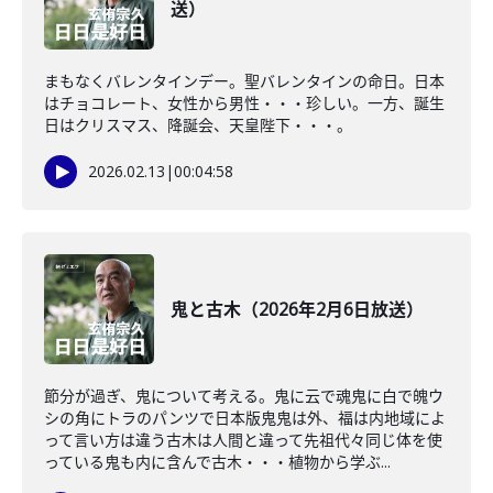
送）
まもなくバレンタインデー。聖バレンタインの命日。日本
はチョコレート、女性から男性・・・珍しい。一方、誕生
日はクリスマス、降誕会、天皇陛下・・・。
2026.02.13
|
00:04:58
鬼と古木（2026年2月6日放送）
節分が過ぎ、鬼について考える。鬼に云で魂鬼に白で魄ウ
シの角にトラのパンツで日本版鬼鬼は外、福は内地域によ
って言い方は違う古木は人間と違って先祖代々同じ体を使
っている鬼も内に含んで古木・・・植物から学ぶ...