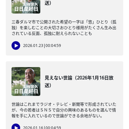
送）
三春ダルマ市で公開された希望の一字は「悠」ひとり（孤
独）を楽しむことの大切さおひとり様用がたくさん生み出
されている反面、孤独に耐えられないことも
2026.01.23
|
00:04:59
見えない世論（2026年1月16日放
送）
世論はこれまでラジオ・テレビ・新聞等で形成されていた
が、今の若者はＳＮＳで自分の興味のあるものを選んで情
報を手に入れているので世論ができる余地がない。
2026.01.16
|
00:04:59