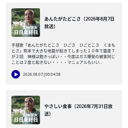
あんたがたどこさ（2026年8月7日
放送）
手毬歌「あんたがたどこさ ひごさ ひごどこさ くまも
とさ」熊本で大きな地震が起きてしまった１０年で震度７
が２回 神様は飽きっぽい・・今度はガス爆発の被害同じ
ことは２度と起きない・・・・マニュアルもいい...
2026.08.07
|
00:04:58
やさしい食事（2026年7月31日放
送）