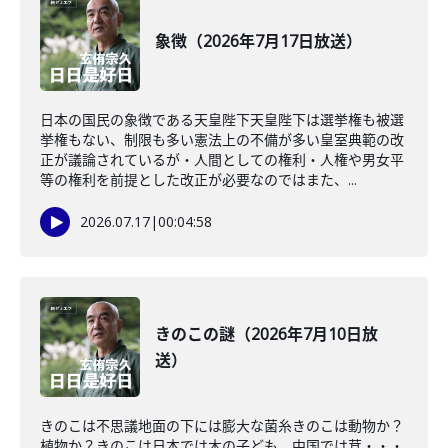
象徴（2026年7月17日放送）
日本の国民の象徴である天皇陛下天皇陛下は選挙権も被選
挙権もない、制限も多い憲法上の不備が多い皇室典範の改
正が議論されているが・人間としての権利・人権や男女平
等の権利を前提とした改正が必要なのではまた、...
2026.07.17
|
00:04:58
きのこの謎（2026年7月10日放
送）
きのこは不思議地面の下には膨大な菌糸きのこは動物か？
植物か？きのこは日本では木の子ども、中国では茸・・・