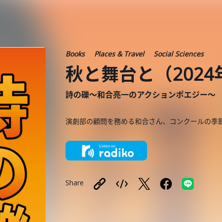
Books
Places & Travel
Social Sciences
秋と舞台と（2024
詩の礫～和合亮一のアクションポエジー～
演劇部の顧問を務める和合さん、コンクールの季
Share