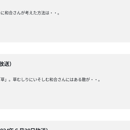
のに和合さんが考えた方法は・・。
日放送）
「草」。草むしりにいそしむ和合さんにはある敵が・・。