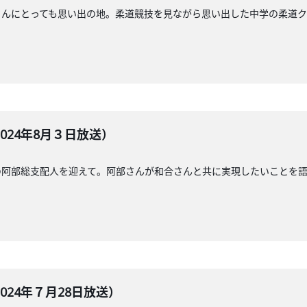
さんにとっても思い出の地。柔道競技を見ながら思い出した中学の柔道
024年8月３日放送）
の阿部総支配人を迎えて。阿部さんが和合さんと共に実現したいことを
24年７月28日放送）