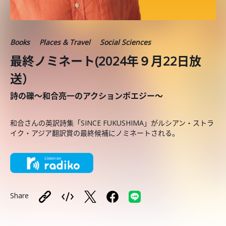
Books
Places & Travel
Social Sciences
最終ノミネート(2024年９月22日放
送）
詩の礫～和合亮一のアクションポエジー～
和合さんの英訳詩集「SINCE FUKUSHIMA」がルシアン・ストラ
イク・アジア翻訳賞の最終候補にノミネートされる。
Share