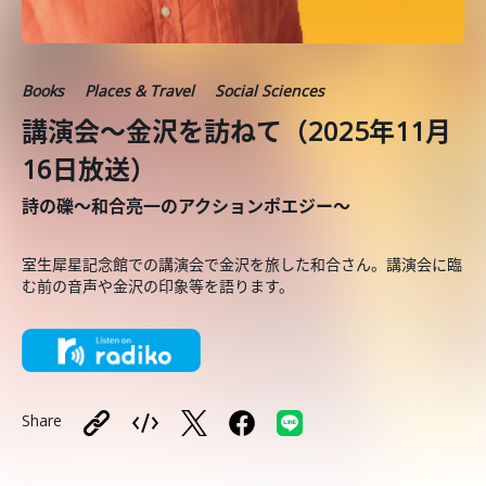
Books
Places & Travel
Social Sciences
講演会～金沢を訪ねて（2025年11月
16日放送）
詩の礫～和合亮一のアクションポエジー～
室生犀星記念館での講演会で金沢を旅した和合さん。講演会に臨
む前の音声や金沢の印象等を語ります。
Share